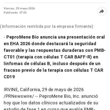
Viernes, 29 mayo 2026
Publicado: 07:03
Abri
(Información remitida por la empresa firmante)
-
PeproMene Bio anuncia una presentación oral
en EHA 2026 donde destacará la seguridad
favorable y las respuestas duraderas con PMB-
CT01 (terapia con células T CAR BAFF-R) en
linfomas de células B, incluso después de un
fracaso previo de la terapia con células T CAR
CD19
IRVINE, California
,
29 de mayo de 2026
/PRNewswire/ -- PeproMene Bio, Inc. anunció
hoy que los datos clínicos actualizados de su
estudio de fase 1 en curso que evalúa PMB-