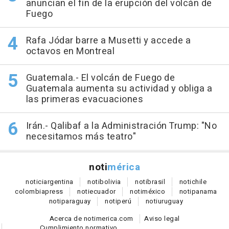
anuncian el fin de la erupción del volcán de
Fuego
Rafa Jódar barre a Musetti y accede a
octavos en Montreal
Guatemala.- El volcán de Fuego de
Guatemala aumenta su actividad y obliga a
las primeras evacuaciones
Irán.- Qalibaf a la Administración Trump: "No
necesitamos más teatro"
noti
mérica
notici
argentina
noti
bolivia
noti
brasil
noti
chile
colombia
press
noti
ecuador
noti
méxico
noti
panama
noti
paraguay
noti
perú
noti
uruguay
Acerca de notimerica.com
Aviso legal
Cumplimiento normativo