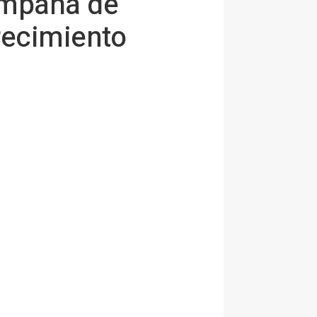
ampaña de
recimiento