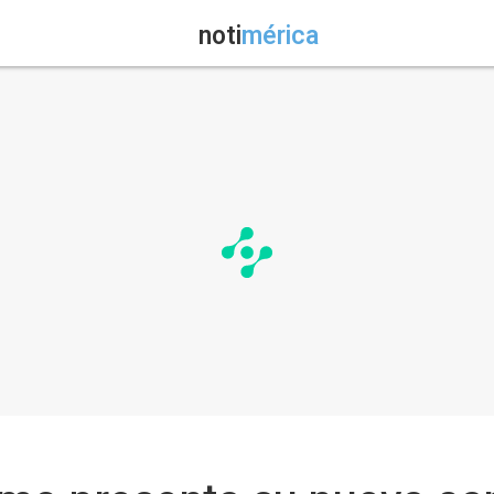
noti
mérica