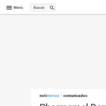
Menú
noti
mérica
/
comunicados