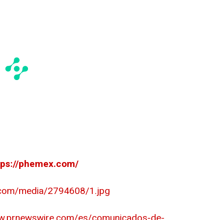
tps://phemex.com/
.com/media/2794608/1.jpg
ww.prnewswire.com/es/comunicados-de-