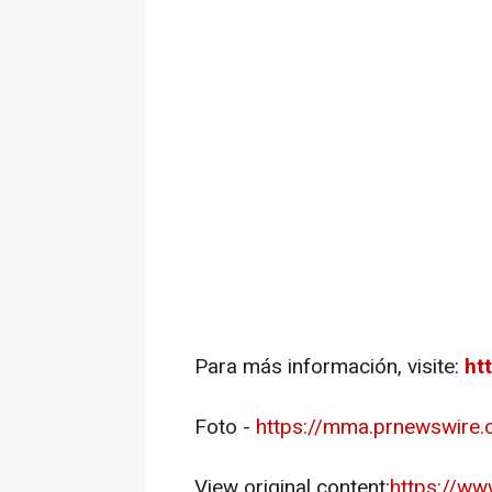
Para más información, visite:
ht
Foto -
https://mma.prnewswire
View original content:
https://w