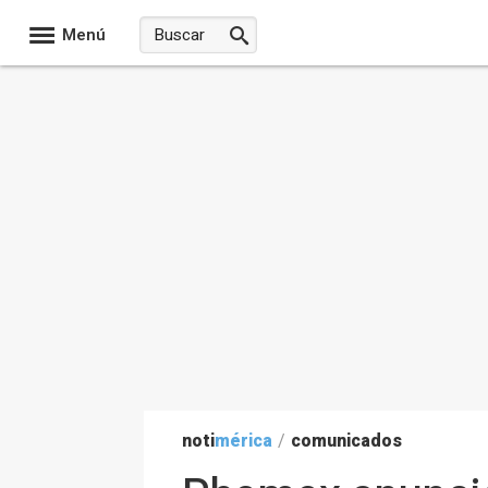
Menú
noti
mérica
/
comunicados