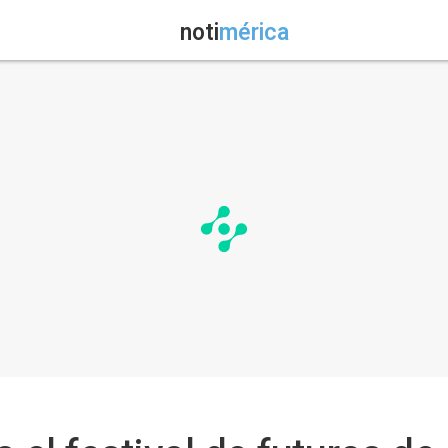
noti
mérica