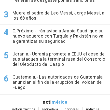
Teherán se desgaste por las sanciones
Muere el padre de Leo Messi, Jorge Messi, a
los 68 años
O.Próximo.- Irán avisa a Arabia Saudí que su
nuevo acuerdo con Turquía y Pakistán no va
a garantizar su seguridad
Ucrania.- Ucrania promete a EEUU el cese de
sus ataques a la terminal rusa del Consorcio
del Oleoducto del Caspio
Guatemala.- Las autoridades de Guatemala
anuncian el fin de la erupción del volcán de
Fuego
noti
mérica
notici
argentina
noti
bolivia
noti
brasil
noti
chile