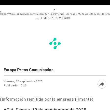
Https://Mma.Prnewswire.Com/Media/2771728/Phemex_Launches_Multi_Assets_Mode_To_Enha
- PHEMEX/PR NEWSWIRE
Europa Press Comunicados
Viernes, 12 septiembre 2025
Publicado: 17:23
Abri
(Información remitida por la empresa firmante)