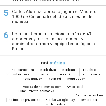
Carlos Alcaraz tampoco jugará el Masters
1000 de Cincinnati debido a su lesión de
muñeca
Ucrania.- Ucrania sanciona a más de 40
empresas y personas por fabricar y
suministrar armas y equipo tecnológico a
Rusia
noti
mérica
notici
argentina
noti
bolivia
noti
brasil
noti
chile
colombia
press
noti
ecuador
noti
méxico
noti
panama
noti
paraguay
noti
perú
noti
uruguay
Acerca de notimerica.com
Aviso legal
Cumplimiento normativo
Política de cookies
Política de privacidad
Kiosko Google Play
Hemeroteca
Publicidad estatal