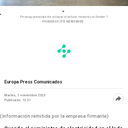
Phinergy prevented the collapse of cellular networks on October 7
- PHINERGY/PR NEWSWIRE
Europa Press Comunicados
Martes, 7 noviembre 2023
Publicado: 12:21
Abri
(Información remitida por la empresa firmante)