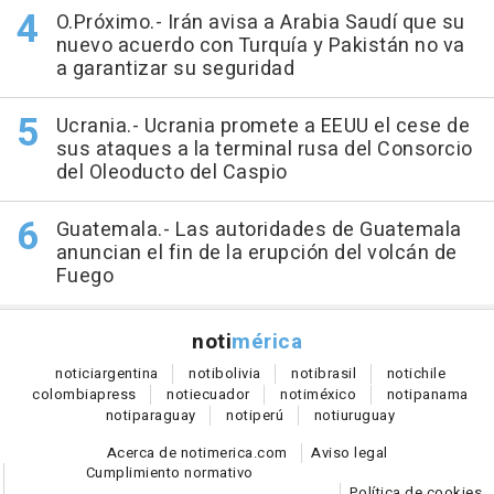
O.Próximo.- Irán avisa a Arabia Saudí que su
nuevo acuerdo con Turquía y Pakistán no va
a garantizar su seguridad
Ucrania.- Ucrania promete a EEUU el cese de
sus ataques a la terminal rusa del Consorcio
del Oleoducto del Caspio
Guatemala.- Las autoridades de Guatemala
anuncian el fin de la erupción del volcán de
Fuego
noti
mérica
notici
argentina
noti
bolivia
noti
brasil
noti
chile
colombia
press
noti
ecuador
noti
méxico
noti
panama
noti
paraguay
noti
perú
noti
uruguay
Acerca de notimerica.com
Aviso legal
Cumplimiento normativo
Política de cookies