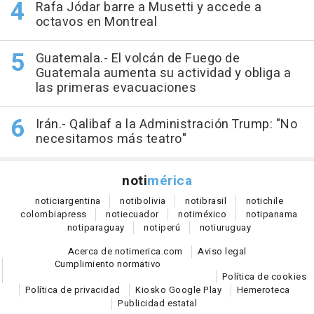
Rafa Jódar barre a Musetti y accede a
octavos en Montreal
Guatemala.- El volcán de Fuego de
Guatemala aumenta su actividad y obliga a
las primeras evacuaciones
Irán.- Qalibaf a la Administración Trump: "No
necesitamos más teatro"
noti
mérica
notici
argentina
noti
bolivia
noti
brasil
noti
chile
colombia
press
noti
ecuador
noti
méxico
noti
panama
noti
paraguay
noti
perú
noti
uruguay
Acerca de notimerica.com
Aviso legal
Cumplimiento normativo
Política de cookies
Política de privacidad
Kiosko Google Play
Hemeroteca
Publicidad estatal