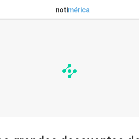
noti
mérica