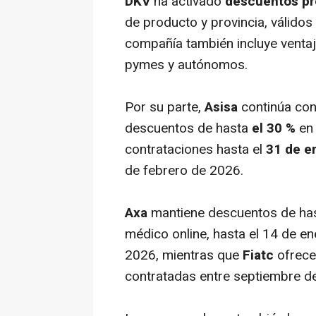
DKV
ha activado
descuentos pro
de producto y provincia, válidos
compañía también incluye ventaj
pymes y autónomos.
Por su parte,
Asisa
continúa co
descuentos de hasta
el 30 %
en 
contrataciones hasta el
31 de e
de febrero de 2026.
Axa
mantiene descuentos de ha
médico
online
, hasta el 14 de 
2026, mientras que
Fiatc
ofrec
contratadas entre septiembre d