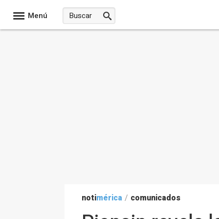
Menú
noti
mérica
/
comunicados