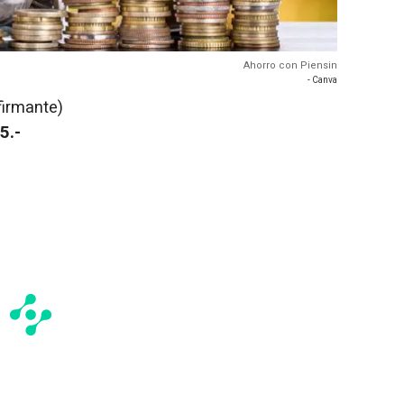
Ahorro con Piensin
- Canva
firmante)
5.-