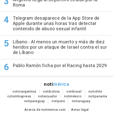
Roma
Telegram desaparece de la App Store de
Apple durante unas horas tras detectar
contenido de abuso sexual infantil
Líbano.- Al menos un muerto y más de diez
heridos por un ataque de Israel contra el sur
de Líbano
Pablo Ramón ficha por el Racing hasta 2029
noti
mérica
notici
argentina
noti
bolivia
noti
brasil
noti
chile
colombia
press
noti
ecuador
noti
méxico
noti
panama
noti
paraguay
noti
perú
noti
uruguay
Acerca de notimerica.com
Aviso legal