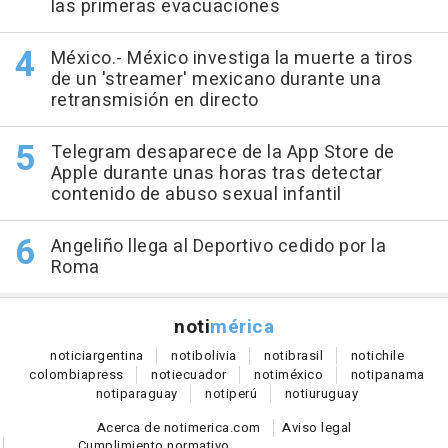
las primeras evacuaciones
México.- México investiga la muerte a tiros
de un 'streamer' mexicano durante una
retransmisión en directo
Telegram desaparece de la App Store de
Apple durante unas horas tras detectar
contenido de abuso sexual infantil
Angeliño llega al Deportivo cedido por la
Roma
noti
mérica
notici
argentina
noti
bolivia
noti
brasil
noti
chile
colombia
press
noti
ecuador
noti
méxico
noti
panama
noti
paraguay
noti
perú
noti
uruguay
Acerca de notimerica.com
Aviso legal
Cumplimiento normativo