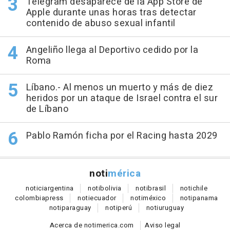
Telegram desaparece de la App Store de
Apple durante unas horas tras detectar
contenido de abuso sexual infantil
Angeliño llega al Deportivo cedido por la
Roma
Líbano.- Al menos un muerto y más de diez
heridos por un ataque de Israel contra el sur
de Líbano
Pablo Ramón ficha por el Racing hasta 2029
noti
mérica
notici
argentina
noti
bolivia
noti
brasil
noti
chile
colombia
press
noti
ecuador
noti
méxico
noti
panama
noti
paraguay
noti
perú
noti
uruguay
Acerca de notimerica.com
Aviso legal