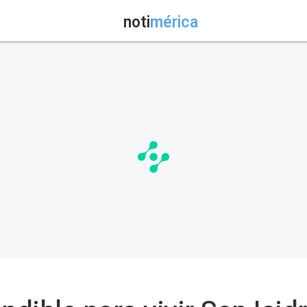
noti
mérica