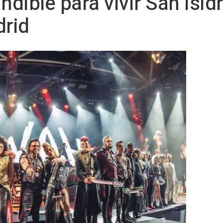
ndible para vivir San Isid
rid