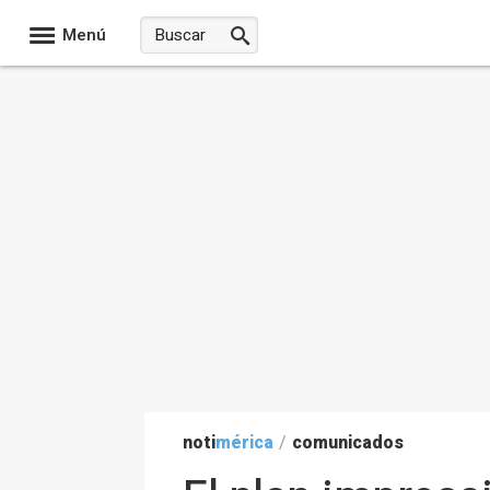
Menú
noti
mérica
/
comunicados