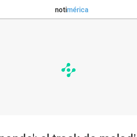
noti
mérica