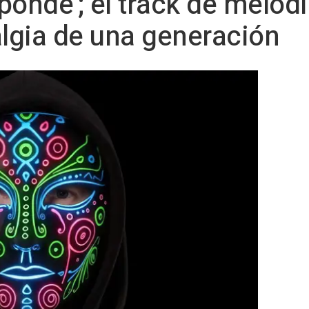
ponde'; el track de melod
algia de una generación