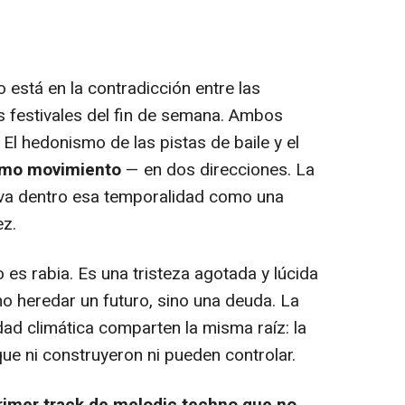
 está en la contradicción entre las
s festivales del fin de semana. Ambos
 El hedonismo de las pistas de baile y el
smo movimiento
— en dos direcciones. La
va dentro esa temporalidad como una
ez.
es rabia. Es una tristeza agotada y lúcida
no heredar un futuro, sino una deuda. La
edad climática comparten la misma raíz: la
ue ni construyeron ni pueden controlar.
rimer track de melodic techno que no