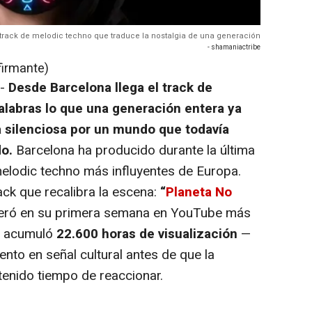
 track de melodic techno que traduce la nostalgia de una generación
- shamaniactribe
firmante)
.-
Desde Barcelona llega el track de
labras lo que una generación entera ya
a silenciosa por un mundo que todavía
do.
Barcelona ha producido durante la última
elodic techno más influyentes de Europa.
ack que recalibra la escena:
“
Planeta No
peró en su primera semana en YouTube más
 acumuló
22.600 horas de visualización
—
ento en señal cultural antes de que la
tenido tiempo de reaccionar.