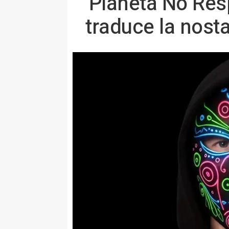
'Planeta No Res
traduce la nost