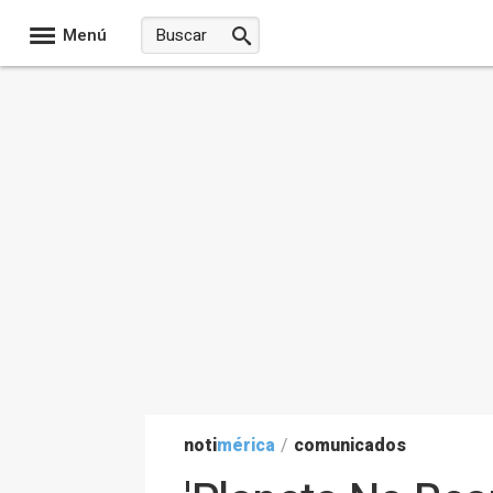
Menú
noti
mérica
/
comunicados