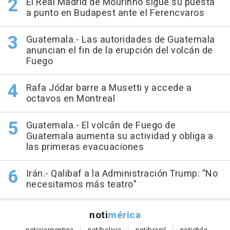
El Real Madrid de Mourinho sigue su puesta
a punto en Budapest ante el Ferencvaros
Guatemala.- Las autoridades de Guatemala
anuncian el fin de la erupción del volcán de
Fuego
Rafa Jódar barre a Musetti y accede a
octavos en Montreal
Guatemala.- El volcán de Fuego de
Guatemala aumenta su actividad y obliga a
las primeras evacuaciones
Irán.- Qalibaf a la Administración Trump: "No
necesitamos más teatro"
noti
mérica
notici
argentina
noti
bolivia
noti
brasil
noti
chile