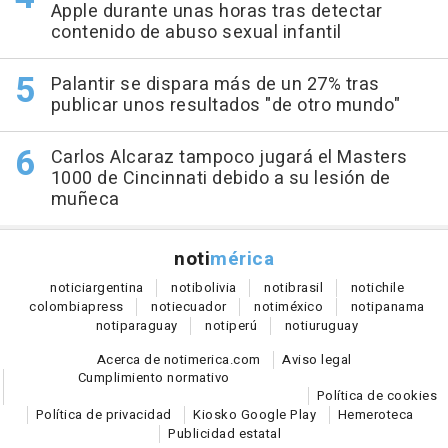
Apple durante unas horas tras detectar
contenido de abuso sexual infantil
Palantir se dispara más de un 27% tras
publicar unos resultados "de otro mundo"
Carlos Alcaraz tampoco jugará el Masters
1000 de Cincinnati debido a su lesión de
muñeca
noti
mérica
notici
argentina
noti
bolivia
noti
brasil
noti
chile
colombia
press
noti
ecuador
noti
méxico
noti
panama
noti
paraguay
noti
perú
noti
uruguay
Acerca de notimerica.com
Aviso legal
Cumplimiento normativo
Política de cookies
Política de privacidad
Kiosko Google Play
Hemeroteca
Publicidad estatal