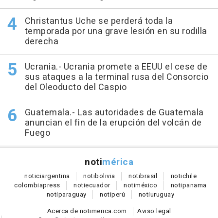
Christantus Uche se perderá toda la
temporada por una grave lesión en su rodilla
derecha
Ucrania.- Ucrania promete a EEUU el cese de
sus ataques a la terminal rusa del Consorcio
del Oleoducto del Caspio
Guatemala.- Las autoridades de Guatemala
anuncian el fin de la erupción del volcán de
Fuego
noti
mérica
notici
argentina
noti
bolivia
noti
brasil
noti
chile
colombia
press
noti
ecuador
noti
méxico
noti
panama
noti
paraguay
noti
perú
noti
uruguay
Acerca de notimerica.com
Aviso legal