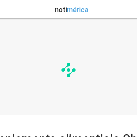
noti
mérica