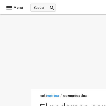
Menú
noti
mérica
/
comunicados