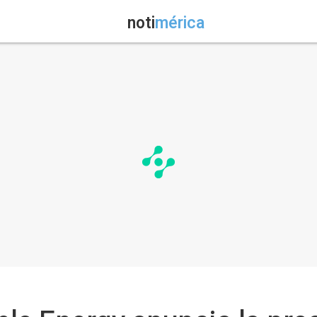
noti
mérica