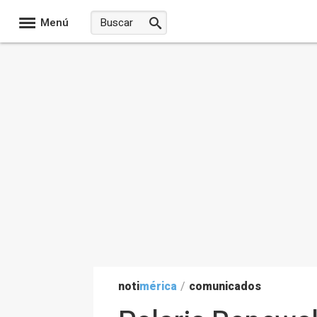
Menú
noti
mérica
/
comunicados