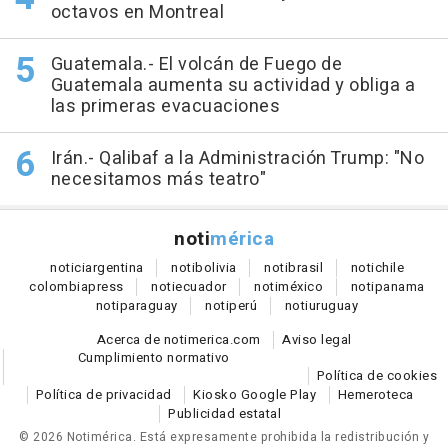
octavos en Montreal
Guatemala.- El volcán de Fuego de
Guatemala aumenta su actividad y obliga a
las primeras evacuaciones
Irán.- Qalibaf a la Administración Trump: "No
necesitamos más teatro"
noti
mérica
notici
argentina
noti
bolivia
noti
brasil
noti
chile
colombia
press
noti
ecuador
noti
méxico
noti
panama
noti
paraguay
noti
perú
noti
uruguay
Acerca de notimerica.com
Aviso legal
Cumplimiento normativo
Política de cookies
Política de privacidad
Kiosko Google Play
Hemeroteca
Publicidad estatal
© 2026 Notimérica.
Está expresamente prohibida la redistribución y