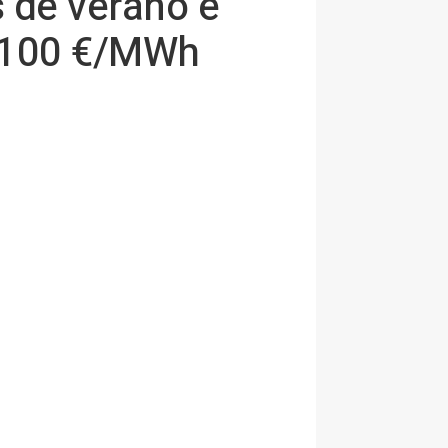
s de verano e
s 100 €/MWh