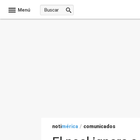
Menú
noti
mérica
/
comunicados