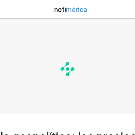
noti
mérica