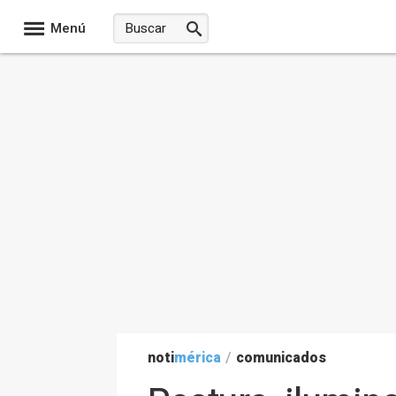
Menú
noti
mérica
/
comunicados