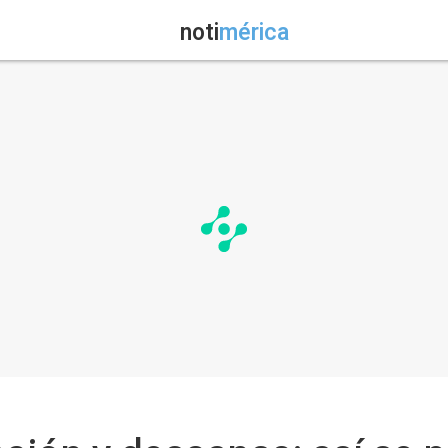
noti
mérica