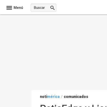
Menú
noti
mérica
/
comunicados