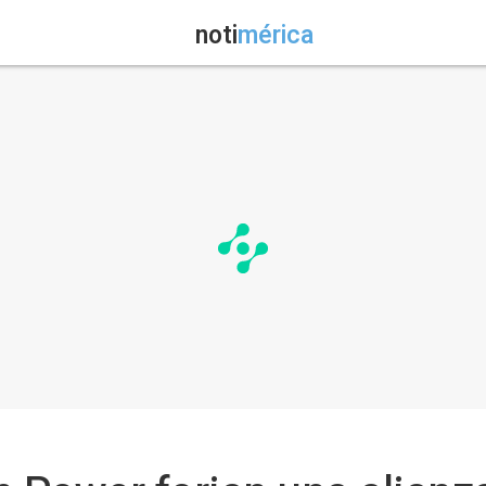
noti
mérica