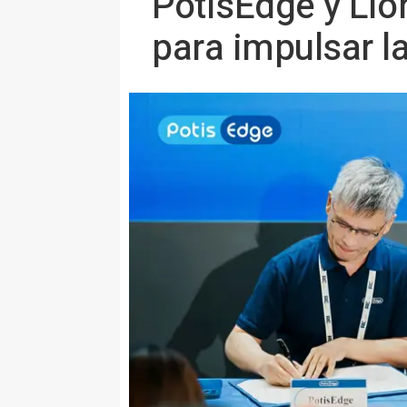
PotisEdge y Lio
para impulsar l