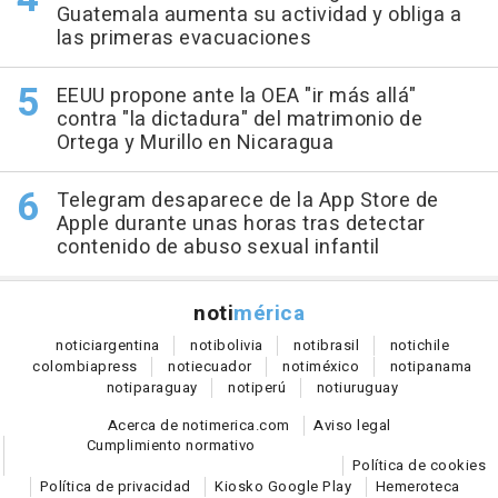
Guatemala aumenta su actividad y obliga a
las primeras evacuaciones
EEUU propone ante la OEA "ir más allá"
contra "la dictadura" del matrimonio de
Ortega y Murillo en Nicaragua
Telegram desaparece de la App Store de
Apple durante unas horas tras detectar
contenido de abuso sexual infantil
noti
mérica
notici
argentina
noti
bolivia
noti
brasil
noti
chile
colombia
press
noti
ecuador
noti
méxico
noti
panama
noti
paraguay
noti
perú
noti
uruguay
Acerca de notimerica.com
Aviso legal
Cumplimiento normativo
Política de cookies
Política de privacidad
Kiosko Google Play
Hemeroteca