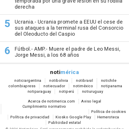
temporada por una grave lesión en su rodilla
derecha
Ucrania.- Ucrania promete a EEUU el cese de
sus ataques a la terminal rusa del Consorcio
del Oleoducto del Caspio
Fútbol.- AMP.- Muere el padre de Leo Messi,
Jorge Messi, a los 68 años
noti
mérica
notici
argentina
noti
bolivia
noti
brasil
noti
chile
colombia
press
noti
ecuador
noti
méxico
noti
panama
noti
paraguay
noti
perú
noti
uruguay
Acerca de notimerica.com
Aviso legal
Cumplimiento normativo
Política de cookies
Política de privacidad
Kiosko Google Play
Hemeroteca
Publicidad estatal