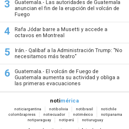
Guatemala.- Las autoridades de Guatemala
anuncian el fin de la erupción del volcán de
Fuego
Rafa Jódar barre a Musetti y accede a
octavos en Montreal
Irán.- Qalibaf a la Administración Trump: "No
necesitamos más teatro"
Guatemala.- El volcán de Fuego de
Guatemala aumenta su actividad y obliga a
las primeras evacuaciones
noti
mérica
notici
argentina
noti
bolivia
noti
brasil
noti
chile
colombia
press
noti
ecuador
noti
méxico
noti
panama
noti
paraguay
noti
perú
noti
uruguay