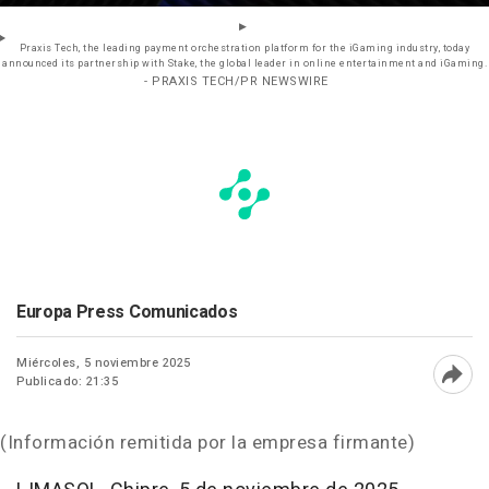
Praxis Tech, the leading payment orchestration platform for the iGaming industry, today
announced its partnership with Stake, the global leader in online entertainment and iGaming.
- PRAXIS TECH/PR NEWSWIRE
Europa Press Comunicados
Miércoles, 5 noviembre 2025
Publicado: 21:35
Abri
(Información remitida por la empresa firmante)