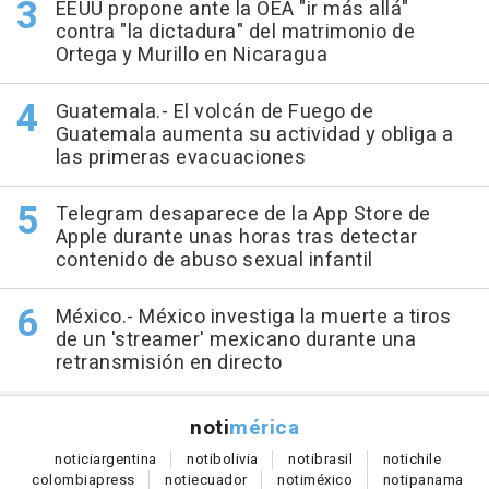
EEUU propone ante la OEA "ir más allá"
contra "la dictadura" del matrimonio de
Ortega y Murillo en Nicaragua
Guatemala.- El volcán de Fuego de
Guatemala aumenta su actividad y obliga a
las primeras evacuaciones
Telegram desaparece de la App Store de
Apple durante unas horas tras detectar
contenido de abuso sexual infantil
México.- México investiga la muerte a tiros
de un 'streamer' mexicano durante una
retransmisión en directo
noti
mérica
notici
argentina
noti
bolivia
noti
brasil
noti
chile
colombia
press
noti
ecuador
noti
méxico
noti
panama