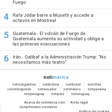
Fuego
Rafa Jódar barre a Musetti y accede a
octavos en Montreal
Guatemala.- El volcán de Fuego de
Guatemala aumenta su actividad y obliga a
las primeras evacuaciones
Irán.- Qalibaf a la Administración Trump: "No
necesitamos más teatro"
noti
mérica
notici
argentina
noti
bolivia
noti
brasil
noti
chile
colombia
press
noti
ecuador
noti
méxico
noti
panama
noti
paraguay
noti
perú
noti
uruguay
Acerca de notimerica.com
Aviso legal
Cumplimiento normativo
Política de cookies