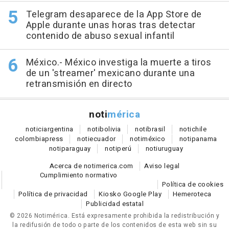
Telegram desaparece de la App Store de
Apple durante unas horas tras detectar
contenido de abuso sexual infantil
México.- México investiga la muerte a tiros
de un 'streamer' mexicano durante una
retransmisión en directo
noti
mérica
notici
argentina
noti
bolivia
noti
brasil
noti
chile
colombia
press
noti
ecuador
noti
méxico
noti
panama
noti
paraguay
noti
perú
noti
uruguay
Acerca de notimerica.com
Aviso legal
Cumplimiento normativo
Política de cookies
Política de privacidad
Kiosko Google Play
Hemeroteca
Publicidad estatal
© 2026 Notimérica.
Está expresamente prohibida la redistribución y
la redifusión de todo o parte de los contenidos de esta web sin su