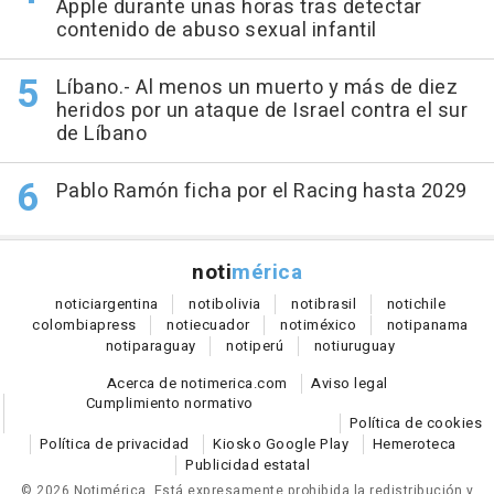
Apple durante unas horas tras detectar
contenido de abuso sexual infantil
Líbano.- Al menos un muerto y más de diez
heridos por un ataque de Israel contra el sur
de Líbano
Pablo Ramón ficha por el Racing hasta 2029
noti
mérica
notici
argentina
noti
bolivia
noti
brasil
noti
chile
colombia
press
noti
ecuador
noti
méxico
noti
panama
noti
paraguay
noti
perú
noti
uruguay
Acerca de notimerica.com
Aviso legal
Cumplimiento normativo
Política de cookies
Política de privacidad
Kiosko Google Play
Hemeroteca
Publicidad estatal
© 2026 Notimérica.
Está expresamente prohibida la redistribución y