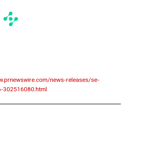
w.prnewswire.com/news-releases/se-
6-302516080.html