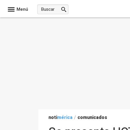
Menú
noti
mérica
/
comunicados