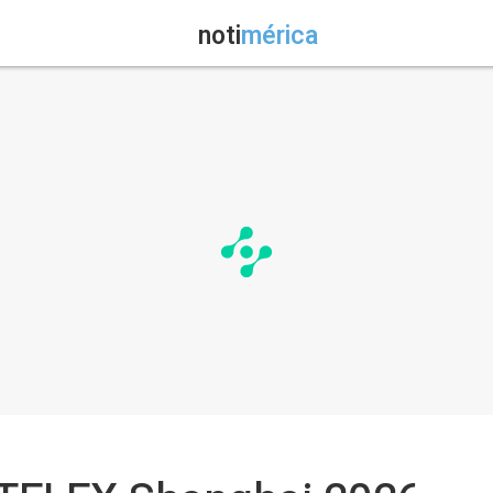
noti
mérica