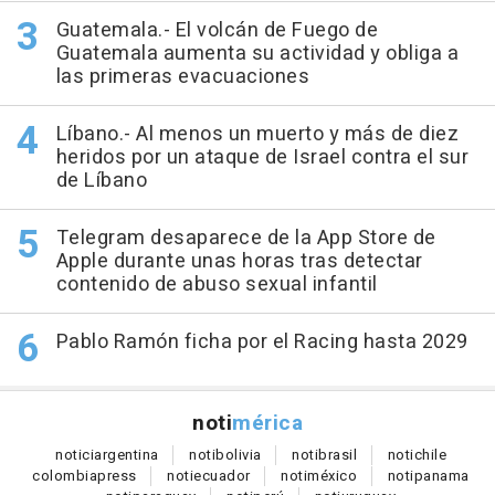
Guatemala.- El volcán de Fuego de
Guatemala aumenta su actividad y obliga a
las primeras evacuaciones
Líbano.- Al menos un muerto y más de diez
heridos por un ataque de Israel contra el sur
de Líbano
Telegram desaparece de la App Store de
Apple durante unas horas tras detectar
contenido de abuso sexual infantil
Pablo Ramón ficha por el Racing hasta 2029
noti
mérica
notici
argentina
noti
bolivia
noti
brasil
noti
chile
colombia
press
noti
ecuador
noti
méxico
noti
panama