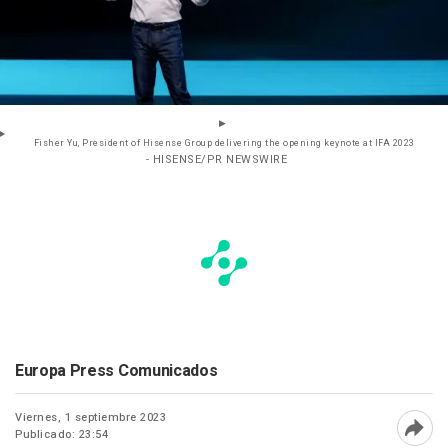
Fisher Yu, President of Hisense Group delivering the opening keynote at IFA 2023
- HISENSE/PR NEWSWIRE
Europa Press Comunicados
Viernes, 1 septiembre 2023
Publicado: 23:54
Abri