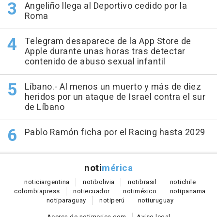
Angeliño llega al Deportivo cedido por la
Roma
Telegram desaparece de la App Store de
Apple durante unas horas tras detectar
contenido de abuso sexual infantil
Líbano.- Al menos un muerto y más de diez
heridos por un ataque de Israel contra el sur
de Líbano
Pablo Ramón ficha por el Racing hasta 2029
noti
mérica
notici
argentina
noti
bolivia
noti
brasil
noti
chile
colombia
press
noti
ecuador
noti
méxico
noti
panama
noti
paraguay
noti
perú
noti
uruguay
Acerca de notimerica.com
Aviso legal