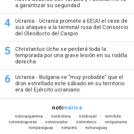
a garantizar su seguridad
Ucrania.- Ucrania promete a EEUU el cese de
sus ataques a la terminal rusa del Consorcio
del Oleoducto del Caspio
Christantus Uche se perderá toda la
temporada por una grave lesión en su rodilla
derecha
Ucrania.- Bulgaria ve "muy probable" que el
dron estrellado este sábado en su territorio
era del Ejército ucraniano
noti
mérica
notici
argentina
noti
bolivia
noti
brasil
noti
chile
colombia
press
noti
ecuador
noti
méxico
noti
panama
noti
paraguay
noti
perú
noti
uruguay