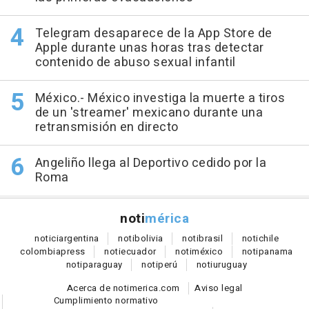
Telegram desaparece de la App Store de
Apple durante unas horas tras detectar
contenido de abuso sexual infantil
México.- México investiga la muerte a tiros
de un 'streamer' mexicano durante una
retransmisión en directo
Angeliño llega al Deportivo cedido por la
Roma
noti
mérica
notici
argentina
noti
bolivia
noti
brasil
noti
chile
colombia
press
noti
ecuador
noti
méxico
noti
panama
noti
paraguay
noti
perú
noti
uruguay
Acerca de notimerica.com
Aviso legal
Cumplimiento normativo