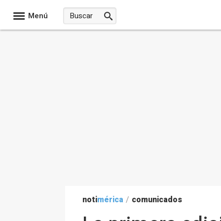
Menú
noti
mérica
/
comunicados