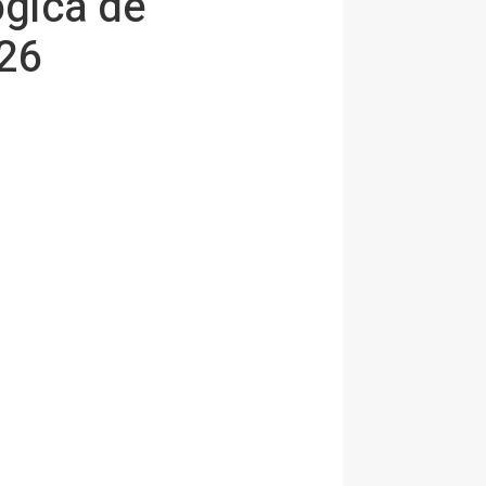
ógica de
026