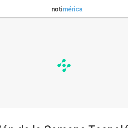
noti
mérica