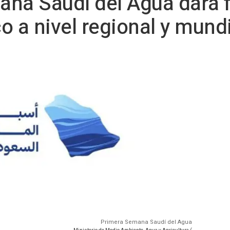
na Saudí del Agua dará f
co a nivel regional y mund
Primera Semana Saudí del Agua