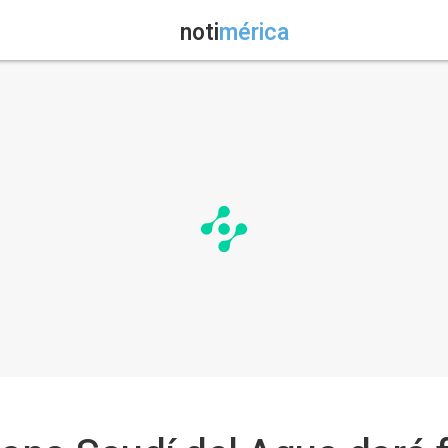
noti
mérica