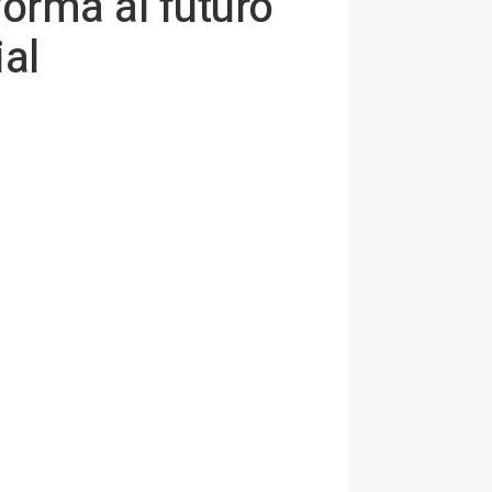
orma al futuro
ial