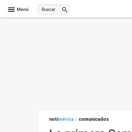
Menú
noti
mérica
/
comunicados