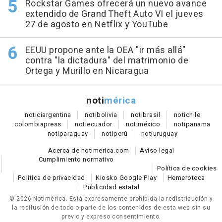
Rockstar Games ofrecerá un nuevo avance
extendido de Grand Theft Auto VI el jueves
27 de agosto en Netflix y YouTube
EEUU propone ante la OEA "ir más allá"
contra "la dictadura" del matrimonio de
Ortega y Murillo en Nicaragua
noti
mérica
notici
argentina
noti
bolivia
noti
brasil
noti
chile
colombia
press
noti
ecuador
noti
méxico
noti
panama
noti
paraguay
noti
perú
noti
uruguay
Acerca de notimerica.com
Aviso legal
Cumplimiento normativo
Política de cookies
Política de privacidad
Kiosko Google Play
Hemeroteca
Publicidad estatal
© 2026 Notimérica.
Está expresamente prohibida la redistribución y
la redifusión de todo o parte de los contenidos de esta web sin su
previo y expreso consentimiento.