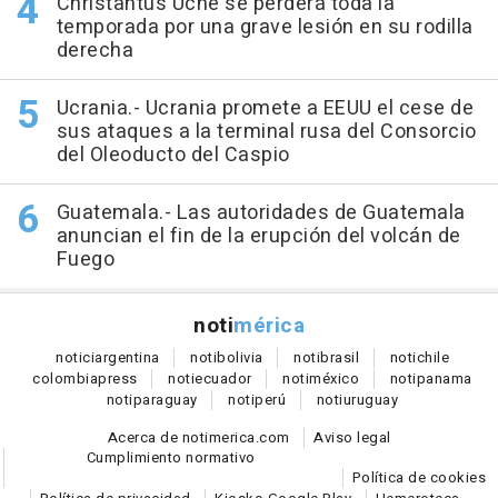
Christantus Uche se perderá toda la
temporada por una grave lesión en su rodilla
derecha
Ucrania.- Ucrania promete a EEUU el cese de
sus ataques a la terminal rusa del Consorcio
del Oleoducto del Caspio
Guatemala.- Las autoridades de Guatemala
anuncian el fin de la erupción del volcán de
Fuego
noti
mérica
notici
argentina
noti
bolivia
noti
brasil
noti
chile
colombia
press
noti
ecuador
noti
méxico
noti
panama
noti
paraguay
noti
perú
noti
uruguay
Acerca de notimerica.com
Aviso legal
Cumplimiento normativo
Política de cookies