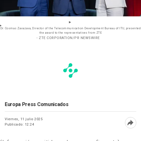
Dr. Cosmas Zavazava, Director of the Telecommunication Development Bureau of ITU, presented
the award to the representatives from ZTE
- ZTE CORPORATION/PR NEWSWIRE
Europa Press Comunicados
Viernes, 11 julio 2025
Publicado: 12:24
Abri