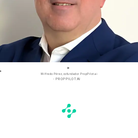
Wilfredo Pérez, cofundador PropPilot.ai
- PROPPILOT.AI