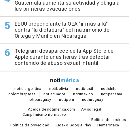
Guatemala aumenta su actividad y obliga a
las primeras evacuaciones
EEUU propone ante la OEA "ir más allá"
contra "la dictadura" del matrimonio de
Ortega y Murillo en Nicaragua
Telegram desaparece de la App Store de
Apple durante unas horas tras detectar
contenido de abuso sexual infantil
noti
mérica
notici
argentina
noti
bolivia
noti
brasil
noti
chile
colombia
press
noti
ecuador
noti
méxico
noti
panama
noti
paraguay
noti
perú
noti
uruguay
Acerca de notimerica.com
Aviso legal
Cumplimiento normativo
Política de cookies
Política de privacidad
Kiosko Google Play
Hemeroteca