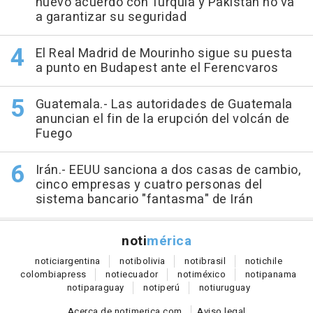
nuevo acuerdo con Turquía y Pakistán no va
a garantizar su seguridad
El Real Madrid de Mourinho sigue su puesta
a punto en Budapest ante el Ferencvaros
Guatemala.- Las autoridades de Guatemala
anuncian el fin de la erupción del volcán de
Fuego
Irán.- EEUU sanciona a dos casas de cambio,
cinco empresas y cuatro personas del
sistema bancario "fantasma" de Irán
noti
mérica
notici
argentina
noti
bolivia
noti
brasil
noti
chile
colombia
press
noti
ecuador
noti
méxico
noti
panama
noti
paraguay
noti
perú
noti
uruguay
Acerca de notimerica.com
Aviso legal