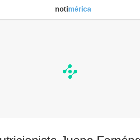
noti
mérica