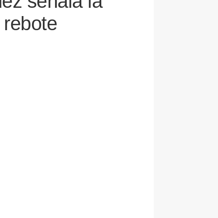
dez señala la
 rebote