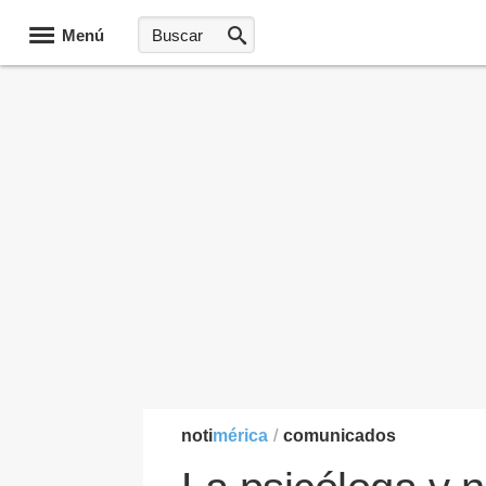
Menú
noti
mérica
/
comunicados