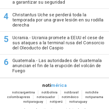
a garantizar su seguridad
Christantus Uche se perderá toda la
temporada por una grave lesión en su rodilla
derecha
Ucrania.- Ucrania promete a EEUU el cese de
sus ataques a la terminal rusa del Consorcio
del Oleoducto del Caspio
Guatemala.- Las autoridades de Guatemala
anuncian el fin de la erupción del volcán de
Fuego
noti
mérica
notici
argentina
noti
bolivia
noti
brasil
noti
chile
colombia
press
noti
ecuador
noti
méxico
noti
panama
noti
paraguay
noti
perú
noti
uruguay