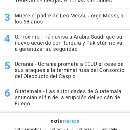
Teherán se desgaste por las sanciones
Muere el padre de Leo Messi, Jorge Messi, a
los 68 años
O.Próximo.- Irán avisa a Arabia Saudí que su
nuevo acuerdo con Turquía y Pakistán no va
a garantizar su seguridad
Ucrania.- Ucrania promete a EEUU el cese de
sus ataques a la terminal rusa del Consorcio
del Oleoducto del Caspio
Guatemala.- Las autoridades de Guatemala
anuncian el fin de la erupción del volcán de
Fuego
noti
mérica
notici
argentina
noti
bolivia
noti
brasil
noti
chile