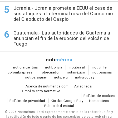
Ucrania.- Ucrania promete a EEUU el cese de
sus ataques a la terminal rusa del Consorcio
del Oleoducto del Caspio
Guatemala.- Las autoridades de Guatemala
anuncian el fin de la erupción del volcán de
Fuego
noti
mérica
notici
argentina
noti
bolivia
noti
brasil
noti
chile
colombia
press
noti
ecuador
noti
méxico
noti
panama
noti
paraguay
noti
perú
noti
uruguay
Acerca de notimerica.com
Aviso legal
Cumplimiento normativo
Política de cookies
Política de privacidad
Kiosko Google Play
Hemeroteca
Publicidad estatal
© 2026 Notimérica.
Está expresamente prohibida la redistribución y
la redifusión de todo o parte de los contenidos de esta web sin su