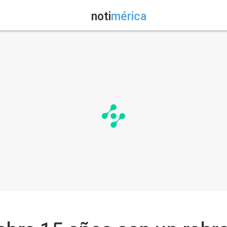
noti
mérica