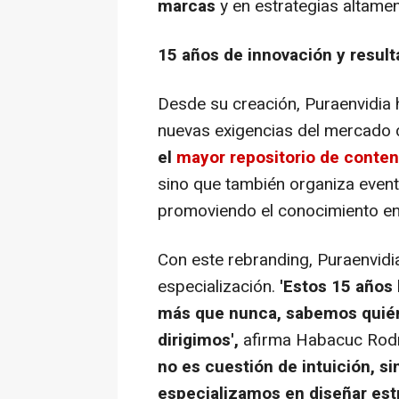
marcas
y en estrategias altame
15 años de innovación y resul
Desde su creación, Puraenvidia 
nuevas exigencias del mercado d
el
mayor repositorio de conte
sino que también organiza eve
promoviendo el conocimiento en 
Con este rebranding, Puraenvidi
especialización.
'Estos 15 años 
más que nunca, sabemos quién
dirigimos',
afirma Habacuc Rodr
no es cuestión de intuición, si
especializamos en diseñar estr