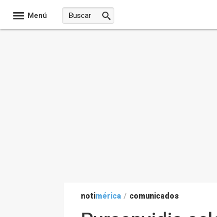
Menú
noti
mérica
/
comunicados