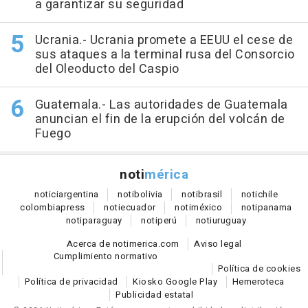
a garantizar su seguridad
Ucrania.- Ucrania promete a EEUU el cese de
sus ataques a la terminal rusa del Consorcio
del Oleoducto del Caspio
Guatemala.- Las autoridades de Guatemala
anuncian el fin de la erupción del volcán de
Fuego
noti
mérica
notici
argentina
noti
bolivia
noti
brasil
noti
chile
colombia
press
noti
ecuador
noti
méxico
noti
panama
noti
paraguay
noti
perú
noti
uruguay
Acerca de notimerica.com
Aviso legal
Cumplimiento normativo
Política de cookies
Política de privacidad
Kiosko Google Play
Hemeroteca
Publicidad estatal