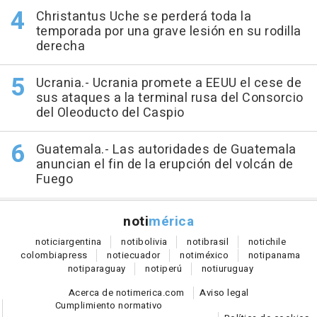
Christantus Uche se perderá toda la
temporada por una grave lesión en su rodilla
derecha
Ucrania.- Ucrania promete a EEUU el cese de
sus ataques a la terminal rusa del Consorcio
del Oleoducto del Caspio
Guatemala.- Las autoridades de Guatemala
anuncian el fin de la erupción del volcán de
Fuego
noti
mérica
notici
argentina
noti
bolivia
noti
brasil
noti
chile
colombia
press
noti
ecuador
noti
méxico
noti
panama
noti
paraguay
noti
perú
noti
uruguay
Acerca de notimerica.com
Aviso legal
Cumplimiento normativo