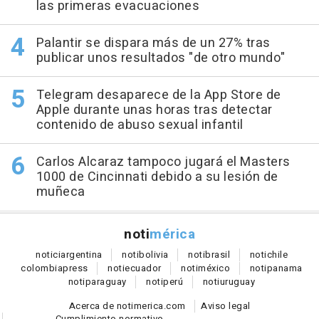
las primeras evacuaciones
Palantir se dispara más de un 27% tras
publicar unos resultados "de otro mundo"
Telegram desaparece de la App Store de
Apple durante unas horas tras detectar
contenido de abuso sexual infantil
Carlos Alcaraz tampoco jugará el Masters
1000 de Cincinnati debido a su lesión de
muñeca
noti
mérica
notici
argentina
noti
bolivia
noti
brasil
noti
chile
colombia
press
noti
ecuador
noti
méxico
noti
panama
noti
paraguay
noti
perú
noti
uruguay
Acerca de notimerica.com
Aviso legal
Cumplimiento normativo