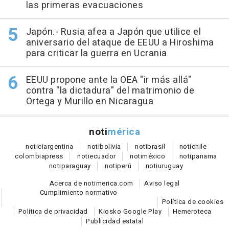
las primeras evacuaciones
Japón.- Rusia afea a Japón que utilice el
aniversario del ataque de EEUU a Hiroshima
para criticar la guerra en Ucrania
EEUU propone ante la OEA "ir más allá"
contra "la dictadura" del matrimonio de
Ortega y Murillo en Nicaragua
noti
mérica
notici
argentina
noti
bolivia
noti
brasil
noti
chile
colombia
press
noti
ecuador
noti
méxico
noti
panama
noti
paraguay
noti
perú
noti
uruguay
Acerca de notimerica.com
Aviso legal
Cumplimiento normativo
Política de cookies
Política de privacidad
Kiosko Google Play
Hemeroteca
Publicidad estatal